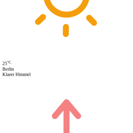
°C
25
Berlin
Klarer Himmel