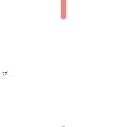
°
27
_