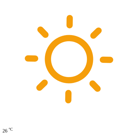
°C
26