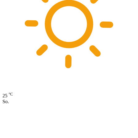
°C
25
So.