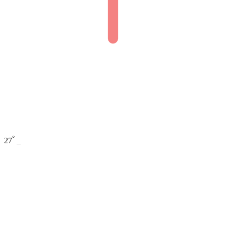
°
27
_