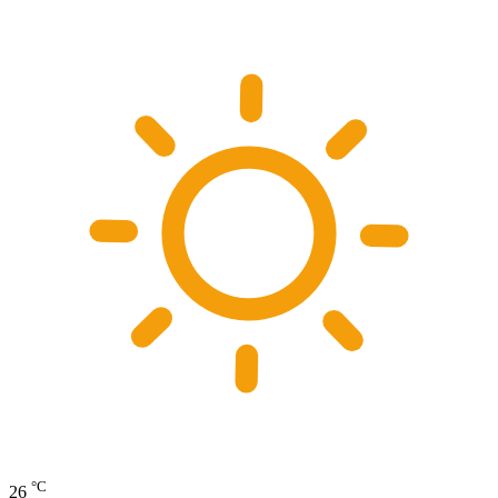
°C
26