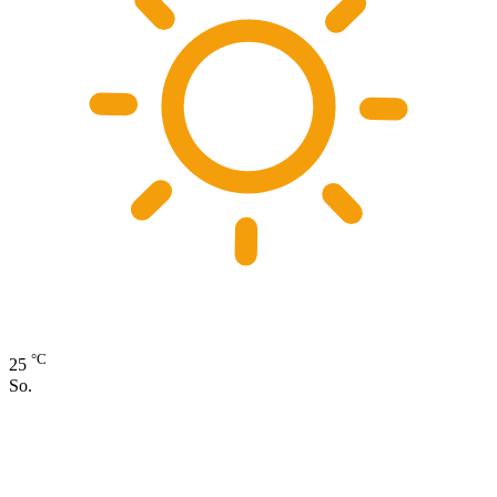
°C
25
So.