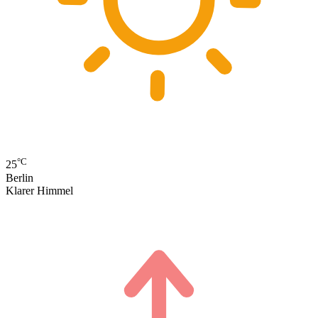
°C
25
Berlin
Klarer Himmel