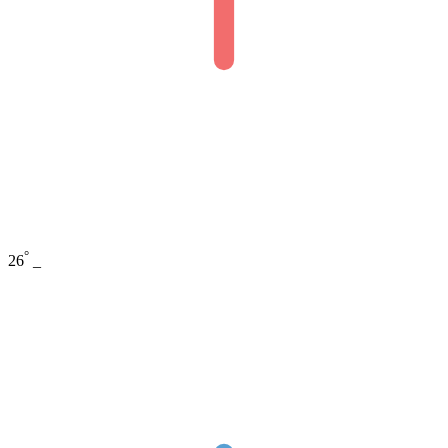
°
26
_