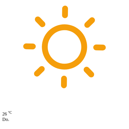
°C
26
Do.