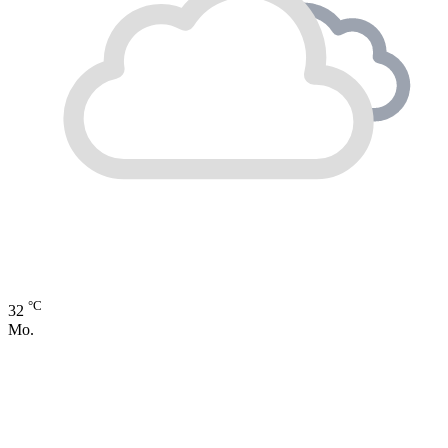
°C
32
Mo.