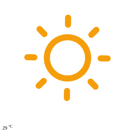
°C
29