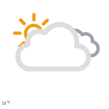
°C
23