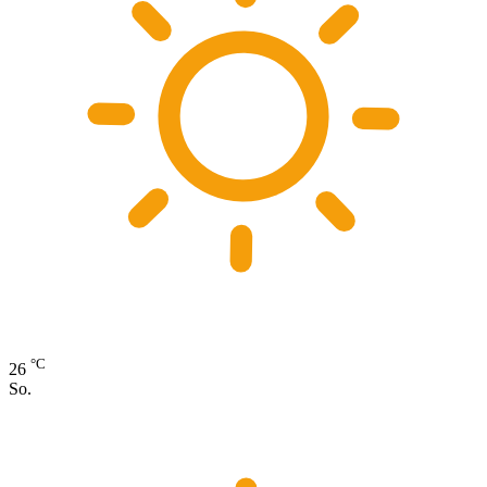
°C
26
So.