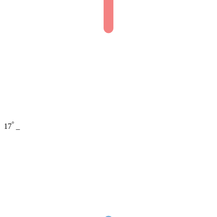
°
17
_