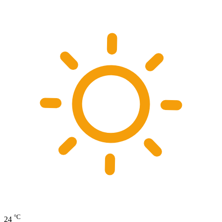
°C
24