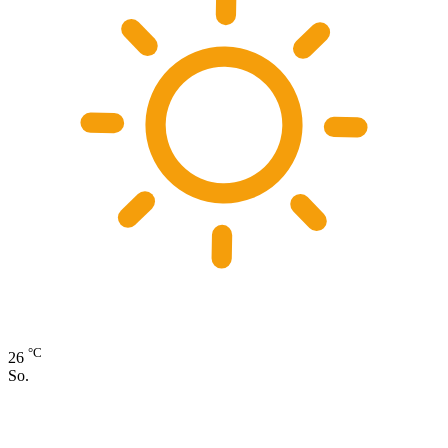
°C
26
So.