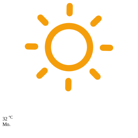
°C
32
Mo.