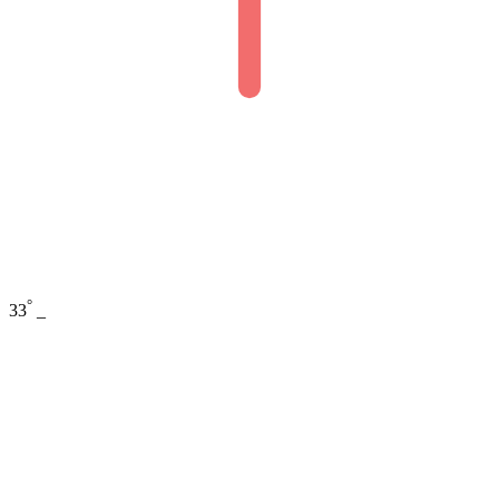
°
33
_