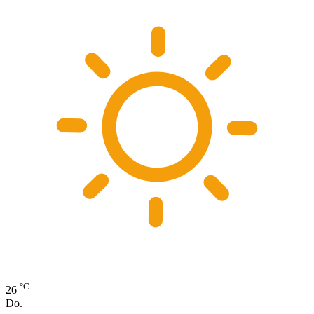
°C
26
Do.