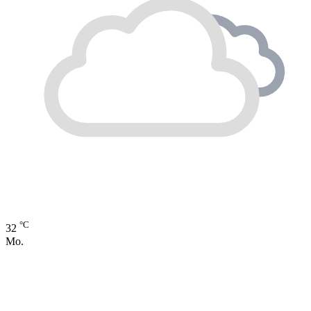
°C
32
Mo.