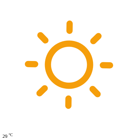
°C
29