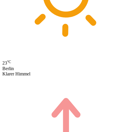
°C
23
Berlin
Klarer Himmel