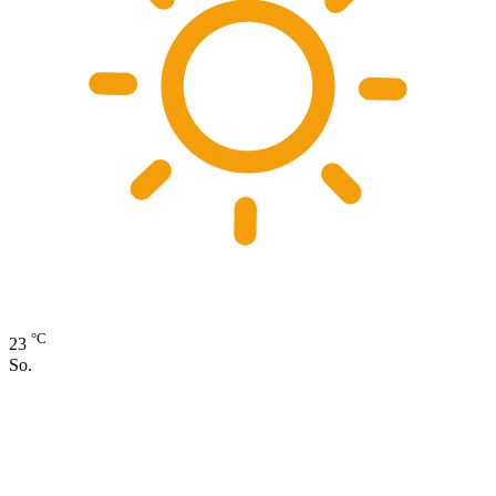
°C
23
So.