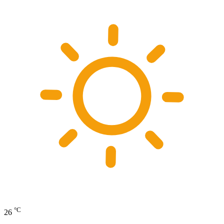
°C
26