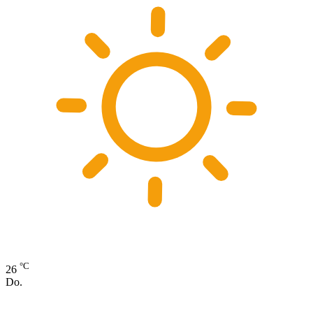
°C
26
Do.