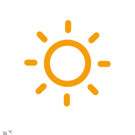
°C
31