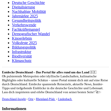
Deutsche Geschichte
Digitalisierung
Nachhaltige Mobilität
Jahrmärkte 2025
Gesundheitspolitik
Verkehrswende
Fachkräftemangel
Demografischer Wandel
Kinoerlebnis
Volksfeste 2025
Bildungspolitik
Infrastruktur
Biodiversität
Klimaschutz
Entdecke Deutschland – Das Portal für alles rund um das Land
🇩🇪
Ob pulsierende Metropolen oder idyllische Landschaften, kulinarische
Highlights oder kulturelle Schätze – unser Portal nimmt dich mit auf eine Reise
durch Deutschland. Entdecke spannende Reiseziele, aktuelle News, Insider-
Tipps und tiefgehende Einblicke in die deutsche Geschichte und Lebensart.
Lass dich inspirieren und erlebe Deutschland von seiner besten Seite! 🚀✨
Deutschland-Insight
›
Orte
›
Rheinland-Pfalz
›
Lindenbach
Informationen