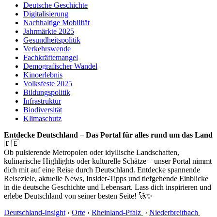
Deutsche Geschichte
Digitalisierung
Nachhaltige Mobilität
Jahrmärkte 2025
Gesundheitspolitik
Verkehrswende
Fachkräftemangel
Demografischer Wandel
Kinoerlebnis
Volksfeste 2025
Bildungspolitik
Infrastruktur
Biodiversität
Klimaschutz
Entdecke Deutschland – Das Portal für alles rund um das Land
🇩🇪
Ob pulsierende Metropolen oder idyllische Landschaften,
kulinarische Highlights oder kulturelle Schätze – unser Portal nimmt
dich mit auf eine Reise durch Deutschland. Entdecke spannende
Reiseziele, aktuelle News, Insider-Tipps und tiefgehende Einblicke
in die deutsche Geschichte und Lebensart. Lass dich inspirieren und
erlebe Deutschland von seiner besten Seite! 🚀✨
Deutschland-Insight
›
Orte
›
Rheinland-Pfalz
›
Niederbreitbach