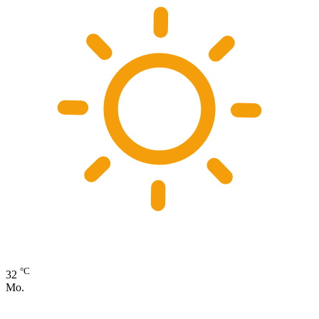
°C
32
Mo.