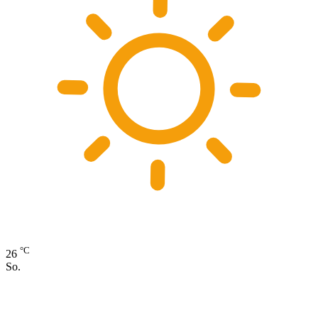
°C
26
So.