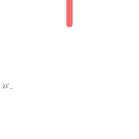
°
23
_