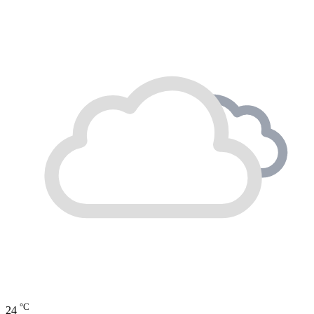
°C
24