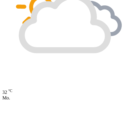
°C
32
Mo.