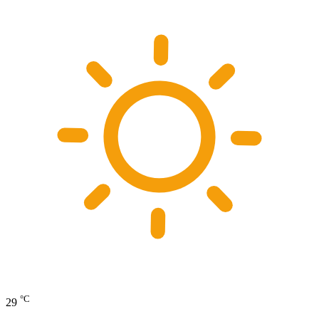
°C
29