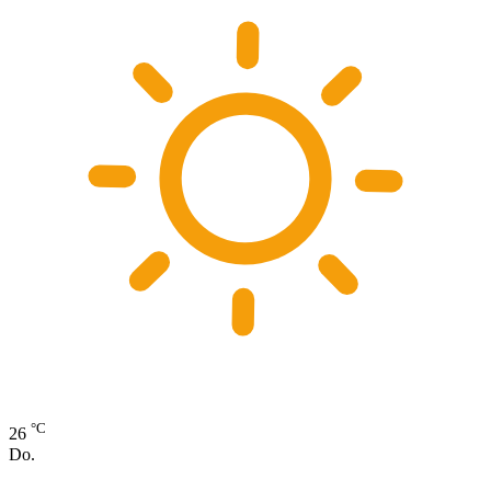
°C
26
Do.