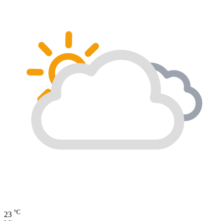
°C
23