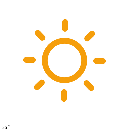
°C
26