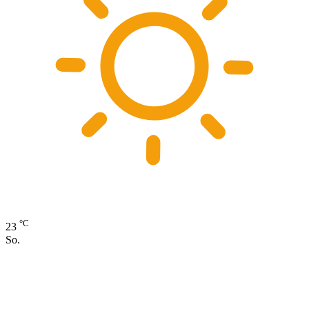
°C
23
So.