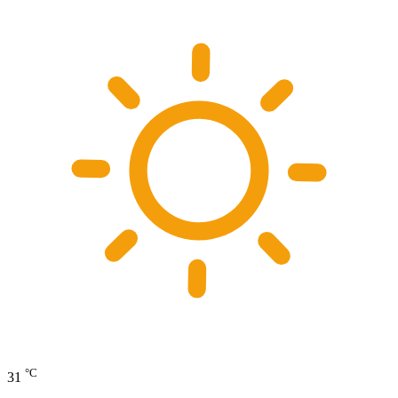
°C
31