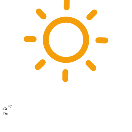
°C
26
Do.