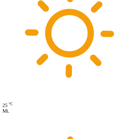
°C
25
Mi.