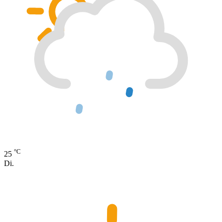
°C
25
Di.