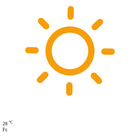
°C
28
Fr.