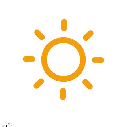
°C
26