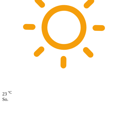
°C
23
So.