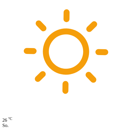
°C
26
So.