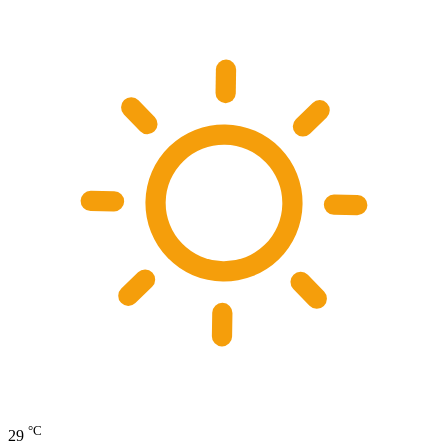
°C
29