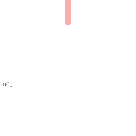
°
16
_