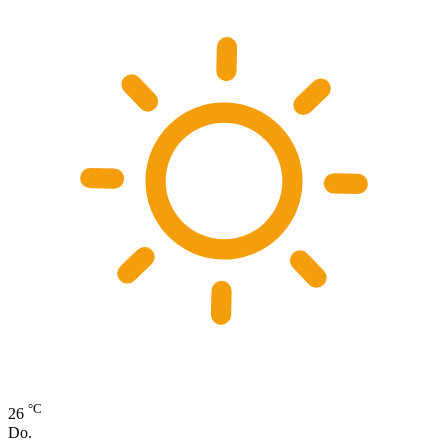
°C
26
Do.