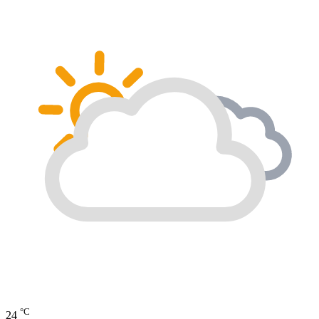
°C
24