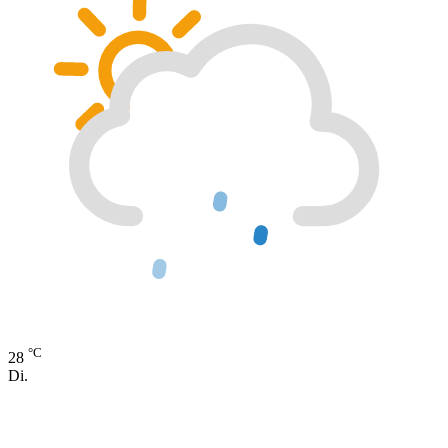
°C
28
Di.