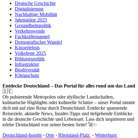
Deutsche Geschichte
Digitalisierung
Nachhaltige Mobilität
Jahrmärkte 2025
Gesundheitspolitik
Verkehrswende
Fachkräftemangel
Demografischer Wandel
Kinoerlebnis
Volksfeste 2025
Bildungspolitik
Infrastruktur
Biodiversität
Klimaschutz
Entdecke Deutschland – Das Portal für alles rund um das Land
🇩🇪
Ob pulsierende Metropolen oder idyllische Landschaften,
kulinarische Highlights oder kulturelle Schätze – unser Portal nimmt
dich mit auf eine Reise durch Deutschland. Entdecke spannende
Reiseziele, aktuelle News, Insider-Tipps und tiefgehende Einblicke
in die deutsche Geschichte und Lebensart. Lass dich inspirieren und
erlebe Deutschland von seiner besten Seite! 🚀✨
Deutschland-Insight
›
Orte
›
Rheinland-Pfalz
›
Winterburg