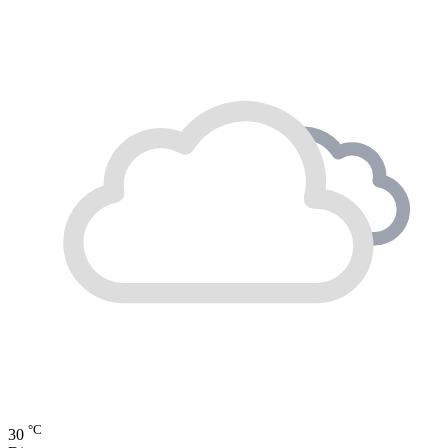
°C
30