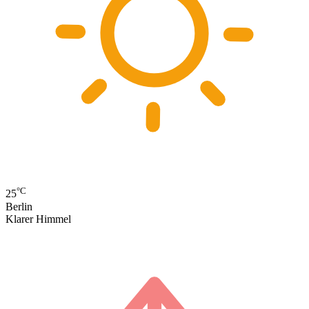
°C
25
Berlin
Klarer Himmel