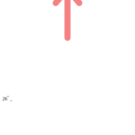
°
26
_