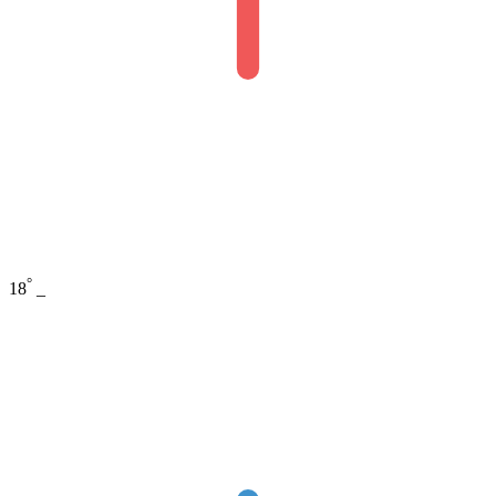
°
18
_