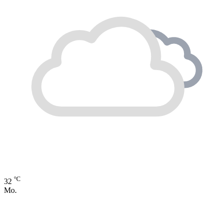
°C
32
Mo.