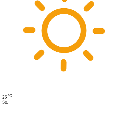
°C
26
So.