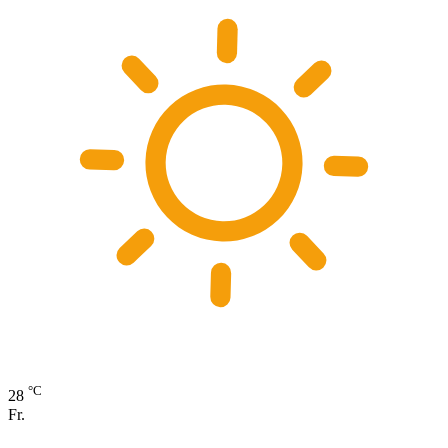
°C
28
Fr.