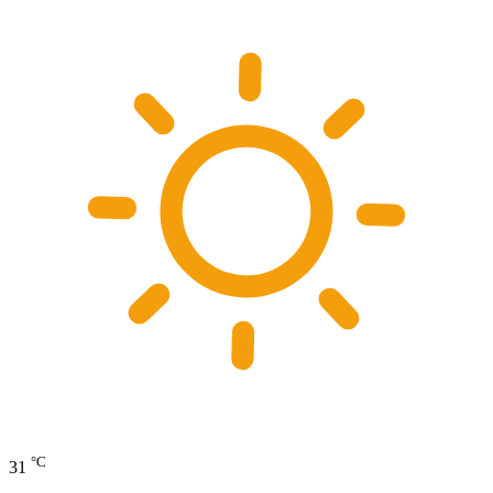
°C
31