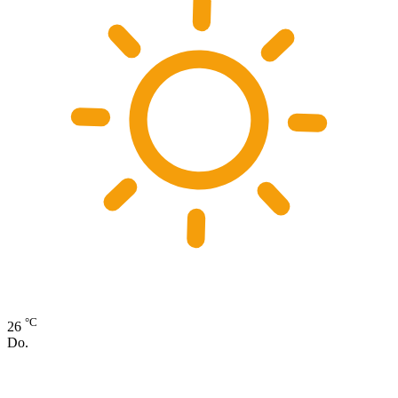
°C
26
Do.