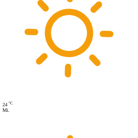
°C
24
Mi.