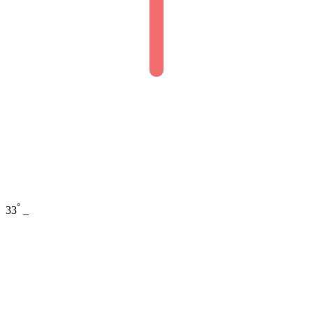
°
33
_