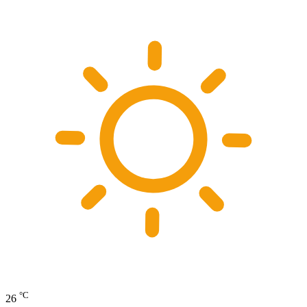
°C
26