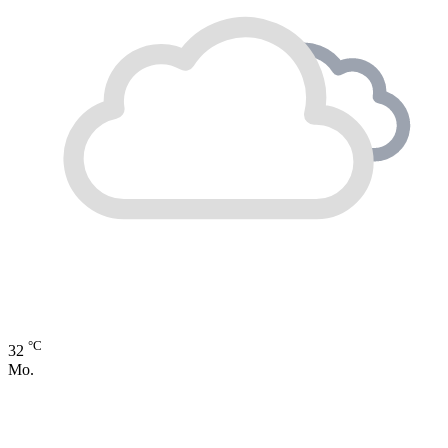
°C
32
Mo.