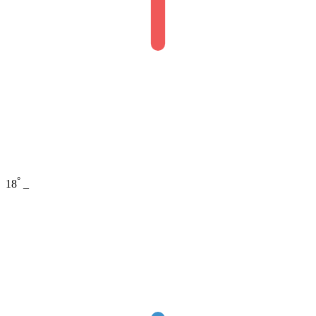
°
18
_