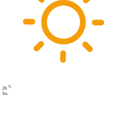
°C
26
So.