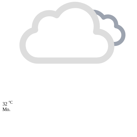
°C
32
Mo.