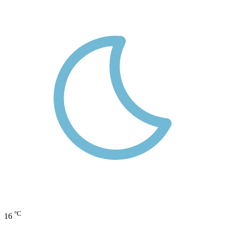
°C
16