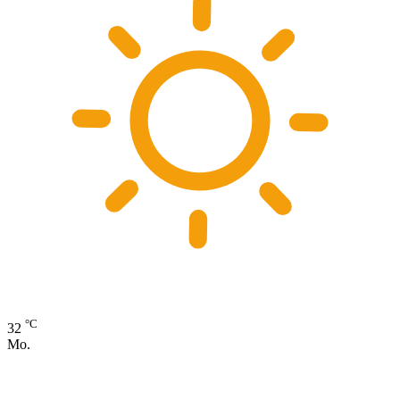
°C
32
Mo.