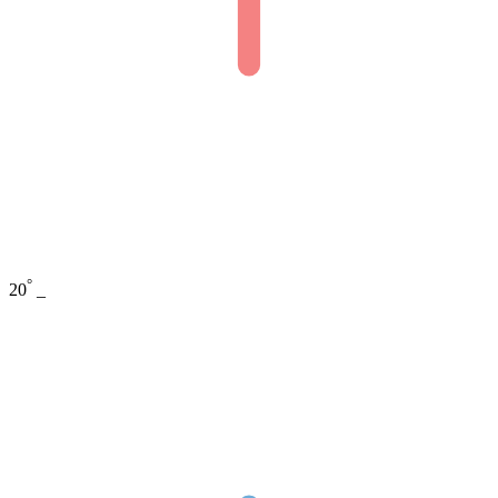
°
20
_