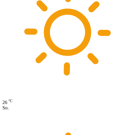
°C
26
So.