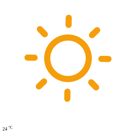
°C
24