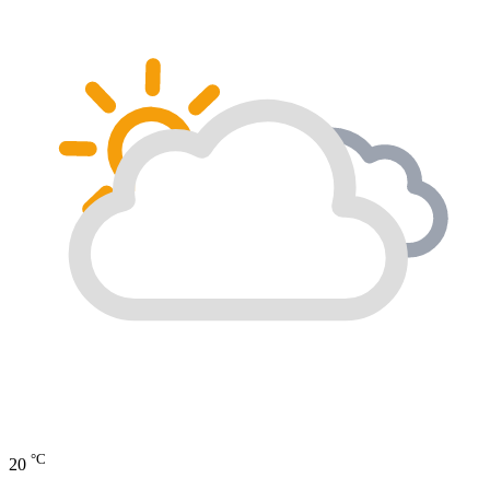
°C
20