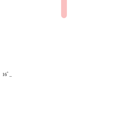
°
16
_