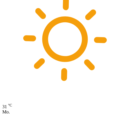
°C
31
Mo.