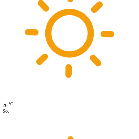
°C
26
So.