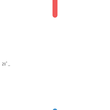
°
21
_