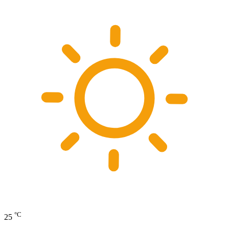
°C
25