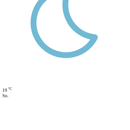
°C
19
So.