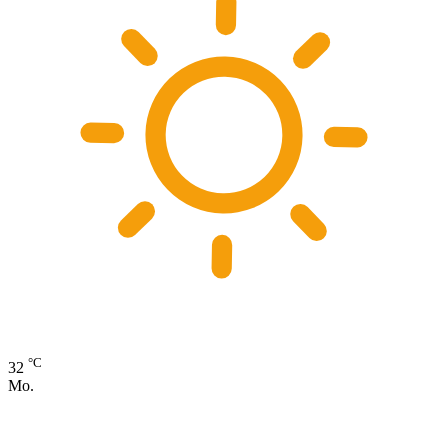
°C
32
Mo.