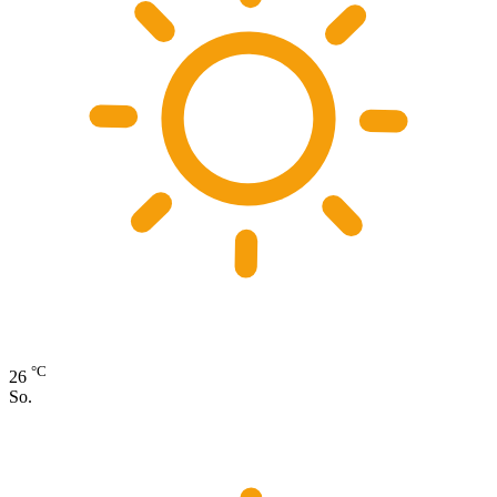
°C
26
So.