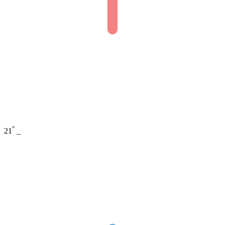
°
21
_