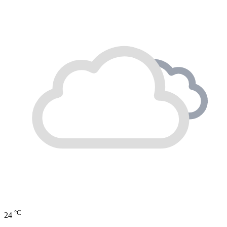
°C
24