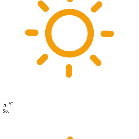
°C
26
So.