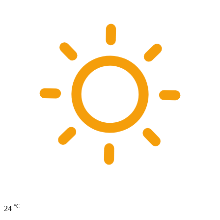
°C
24