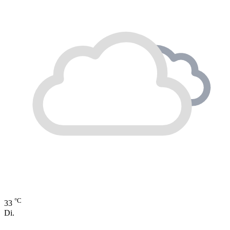
°C
33
Di.