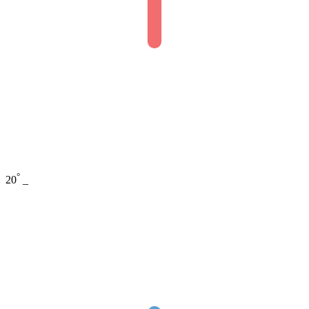
°
20
_