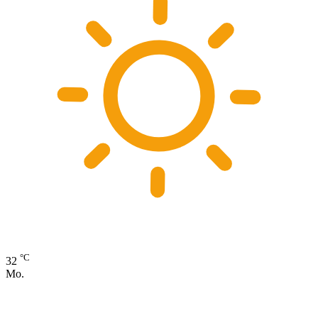
°C
32
Mo.