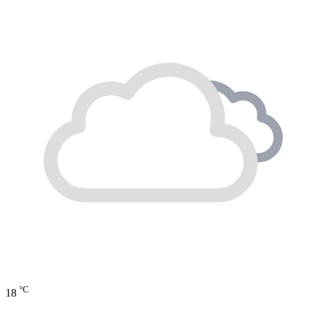
°C
18