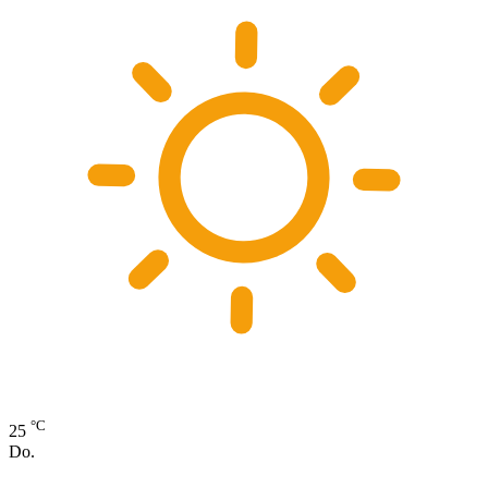
°C
25
Do.