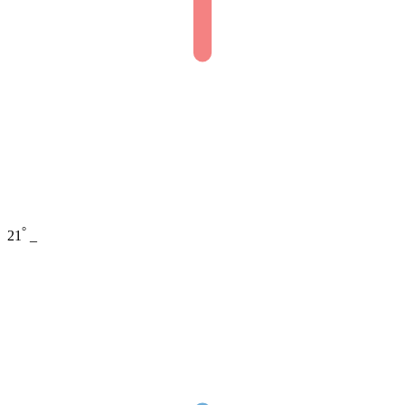
°
21
_