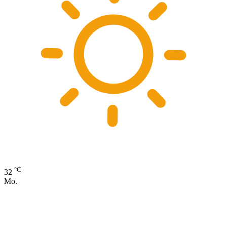
°C
32
Mo.