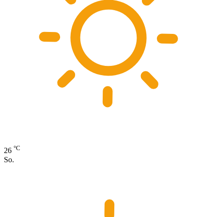
°C
26
So.