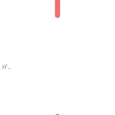
°
13
_