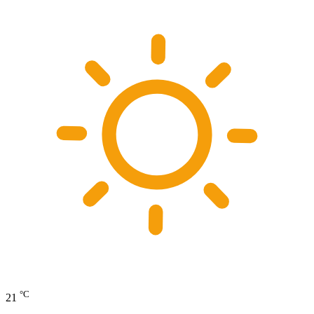
°C
21