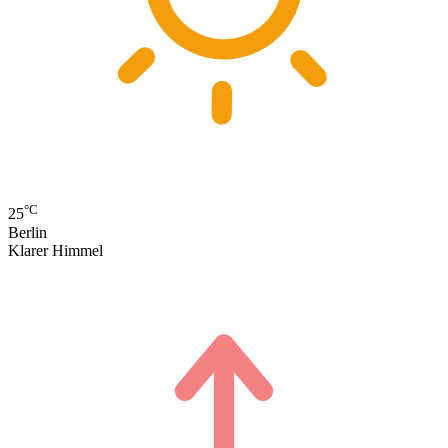
°C
25
Berlin
Klarer Himmel