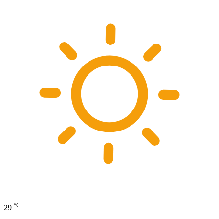
°C
29