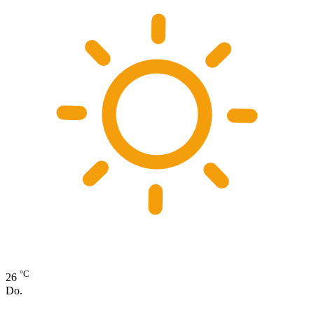
°C
26
Do.