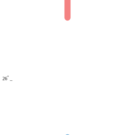
°
26
_