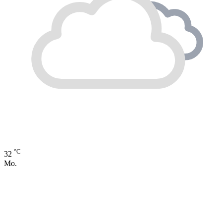
°C
32
Mo.