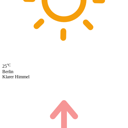
°C
25
Berlin
Klarer Himmel