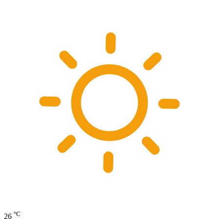
°C
26