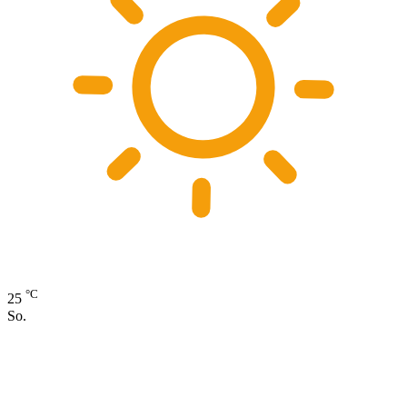
°C
25
So.