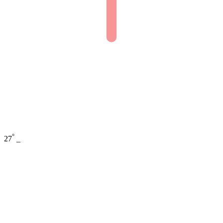
°
27
_