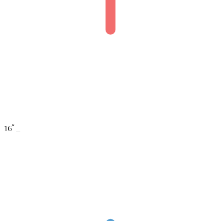
°
16
_