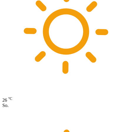
°C
26
So.