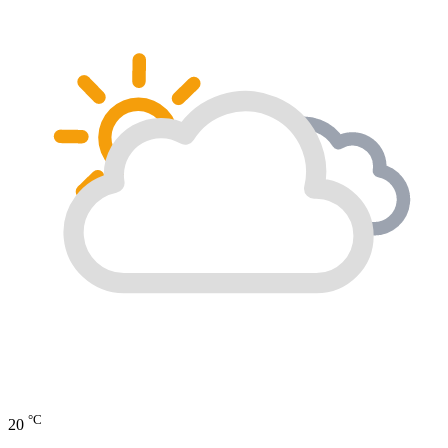
°C
20