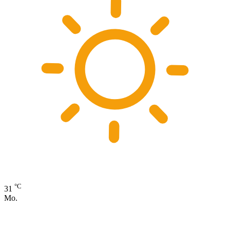
°C
31
Mo.