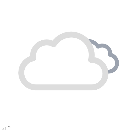
°C
21