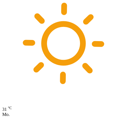
°C
31
Mo.