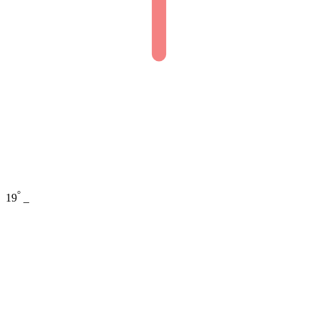
°
19
_