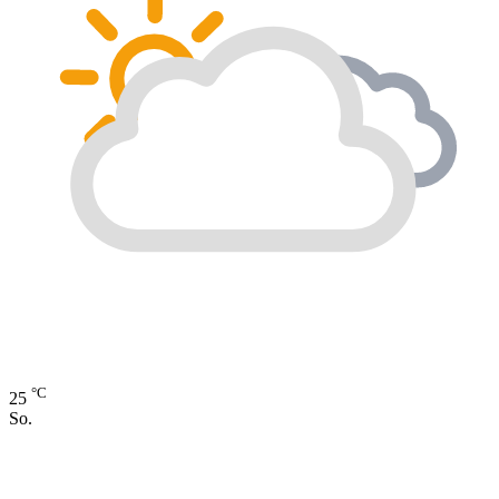
°C
25
So.