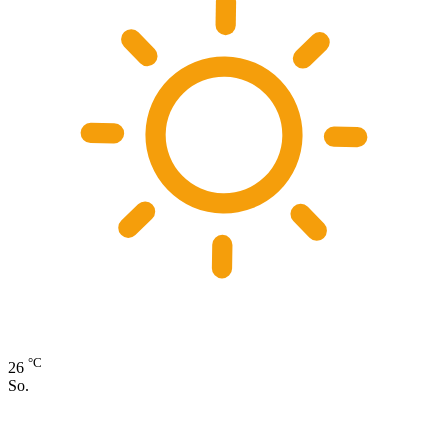
°C
26
So.