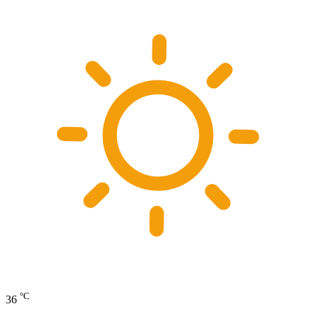
°C
36