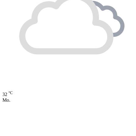
°C
32
Mo.