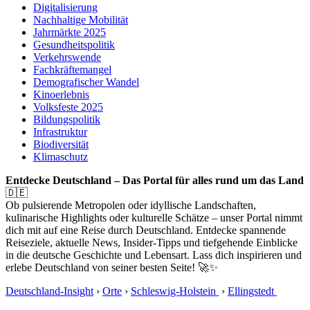
Digitalisierung
Nachhaltige Mobilität
Jahrmärkte 2025
Gesundheitspolitik
Verkehrswende
Fachkräftemangel
Demografischer Wandel
Kinoerlebnis
Volksfeste 2025
Bildungspolitik
Infrastruktur
Biodiversität
Klimaschutz
Entdecke Deutschland – Das Portal für alles rund um das Land
🇩🇪
Ob pulsierende Metropolen oder idyllische Landschaften,
kulinarische Highlights oder kulturelle Schätze – unser Portal nimmt
dich mit auf eine Reise durch Deutschland. Entdecke spannende
Reiseziele, aktuelle News, Insider-Tipps und tiefgehende Einblicke
in die deutsche Geschichte und Lebensart. Lass dich inspirieren und
erlebe Deutschland von seiner besten Seite! 🚀✨
Deutschland-Insight
›
Orte
›
Schleswig-Holstein
›
Ellingstedt