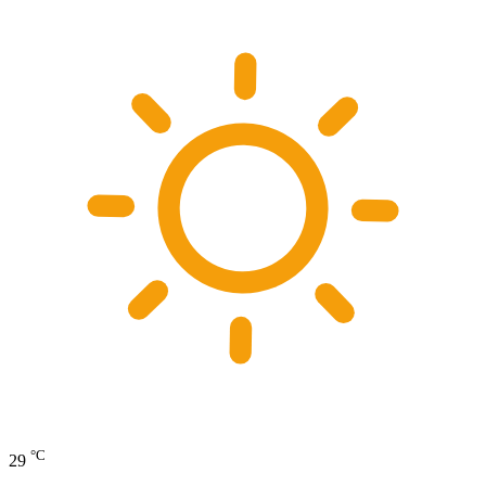
°C
29