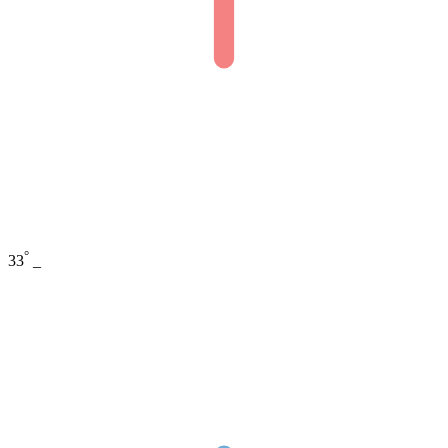
°
33
_