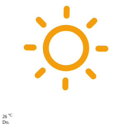
°C
26
Do.