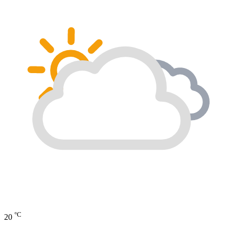
°C
20