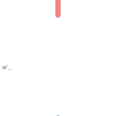
°
16
_