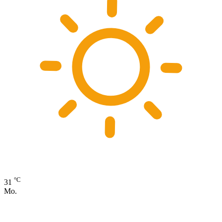
°C
31
Mo.