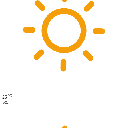
°C
26
So.