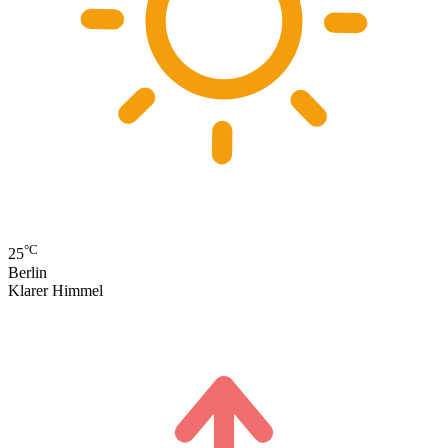
°C
25
Berlin
Klarer Himmel