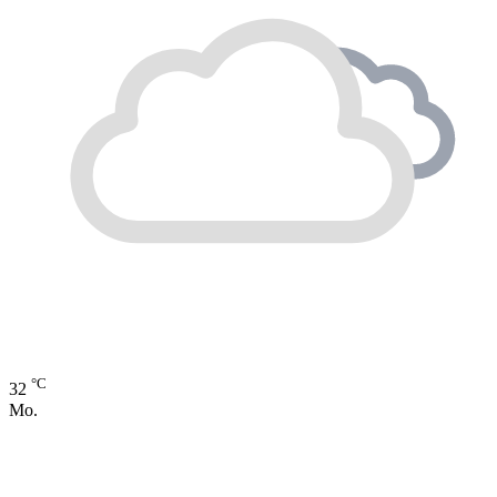
°C
32
Mo.