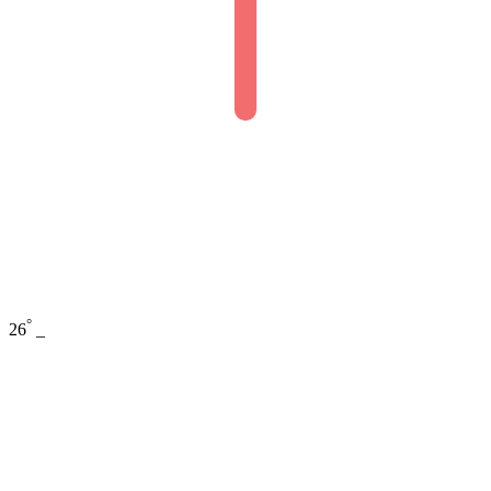
°
26
_