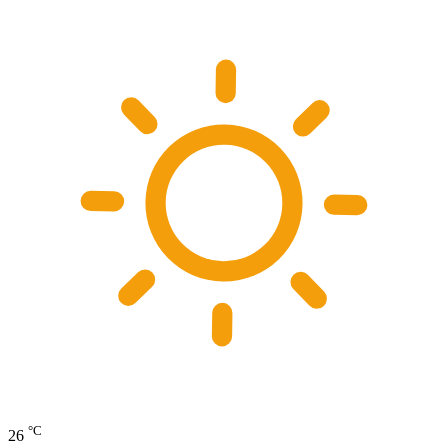
°C
26