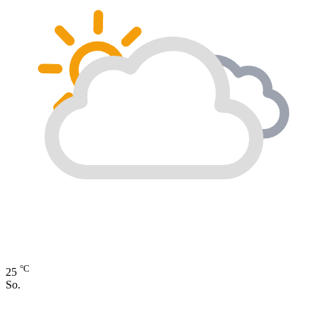
°C
25
So.