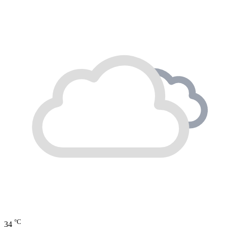
°C
34