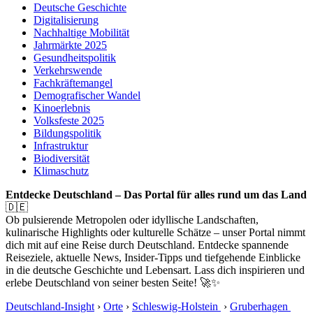
Deutsche Geschichte
Digitalisierung
Nachhaltige Mobilität
Jahrmärkte 2025
Gesundheitspolitik
Verkehrswende
Fachkräftemangel
Demografischer Wandel
Kinoerlebnis
Volksfeste 2025
Bildungspolitik
Infrastruktur
Biodiversität
Klimaschutz
Entdecke Deutschland – Das Portal für alles rund um das Land
🇩🇪
Ob pulsierende Metropolen oder idyllische Landschaften,
kulinarische Highlights oder kulturelle Schätze – unser Portal nimmt
dich mit auf eine Reise durch Deutschland. Entdecke spannende
Reiseziele, aktuelle News, Insider-Tipps und tiefgehende Einblicke
in die deutsche Geschichte und Lebensart. Lass dich inspirieren und
erlebe Deutschland von seiner besten Seite! 🚀✨
Deutschland-Insight
›
Orte
›
Schleswig-Holstein
›
Gruberhagen