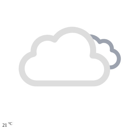
°C
21