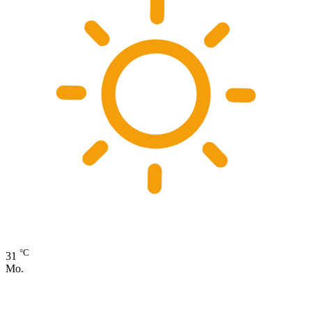
°C
31
Mo.