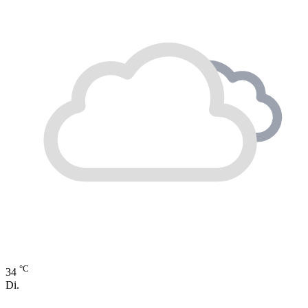
°C
34
Di.