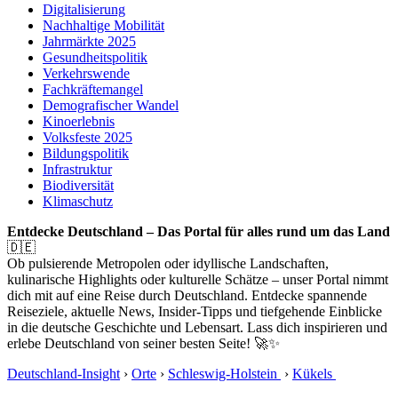
Digitalisierung
Nachhaltige Mobilität
Jahrmärkte 2025
Gesundheitspolitik
Verkehrswende
Fachkräftemangel
Demografischer Wandel
Kinoerlebnis
Volksfeste 2025
Bildungspolitik
Infrastruktur
Biodiversität
Klimaschutz
Entdecke Deutschland – Das Portal für alles rund um das Land
🇩🇪
Ob pulsierende Metropolen oder idyllische Landschaften,
kulinarische Highlights oder kulturelle Schätze – unser Portal nimmt
dich mit auf eine Reise durch Deutschland. Entdecke spannende
Reiseziele, aktuelle News, Insider-Tipps und tiefgehende Einblicke
in die deutsche Geschichte und Lebensart. Lass dich inspirieren und
erlebe Deutschland von seiner besten Seite! 🚀✨
Deutschland-Insight
›
Orte
›
Schleswig-Holstein
›
Kükels