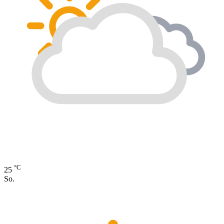
°C
25
So.