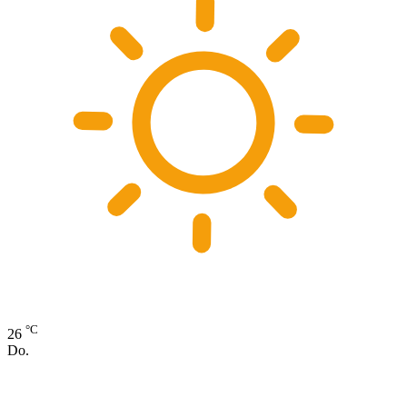
°C
26
Do.