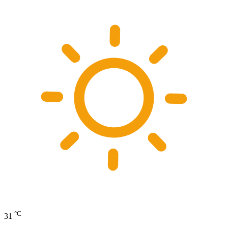
°C
31