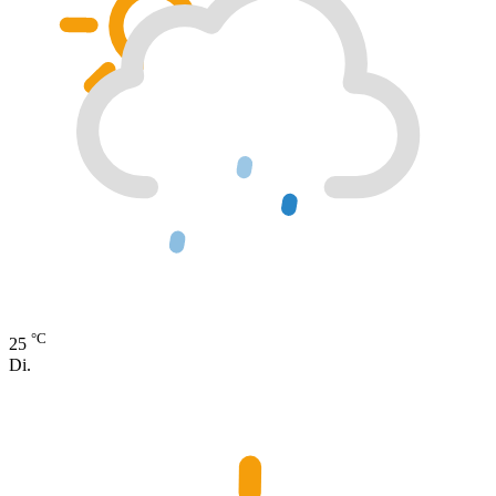
°C
25
Di.