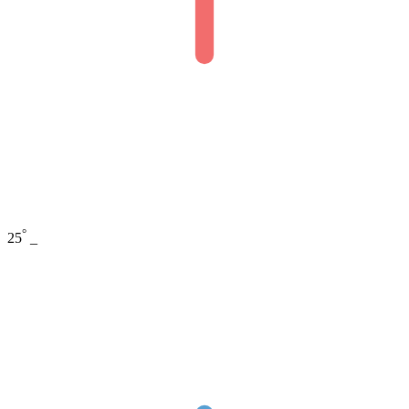
°
25
_