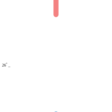
°
26
_