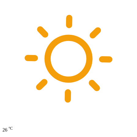
°C
26