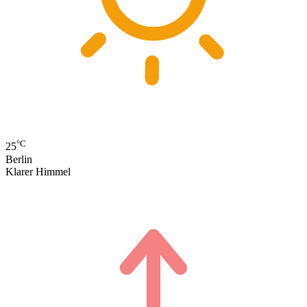
°C
25
Berlin
Klarer Himmel