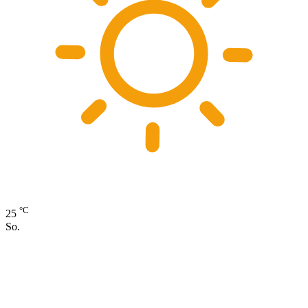
°C
25
So.