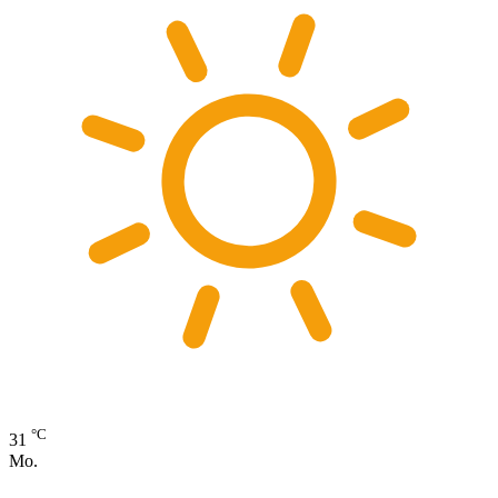
°C
31
Mo.