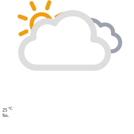
°C
25
So.