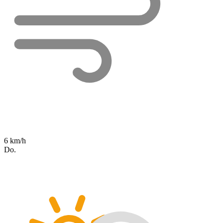
6 km/h
Do.