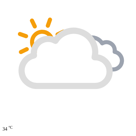
°C
34