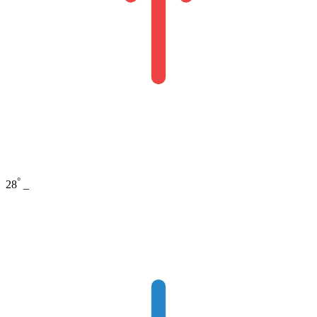
°
28
_