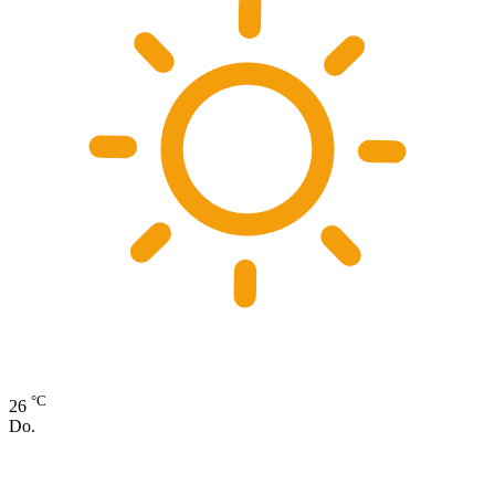
°C
26
Do.