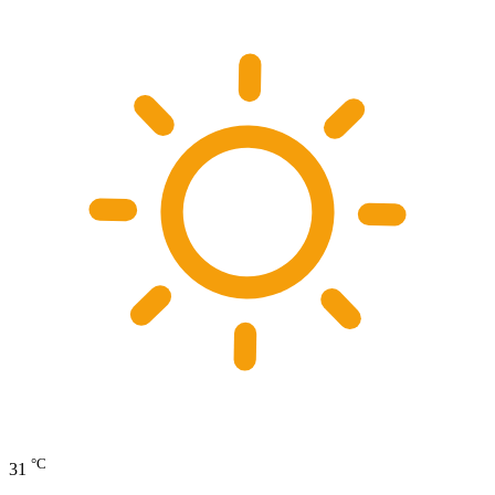
°C
31