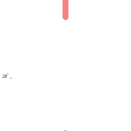
°
28
_