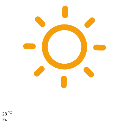
°C
28
Fr.