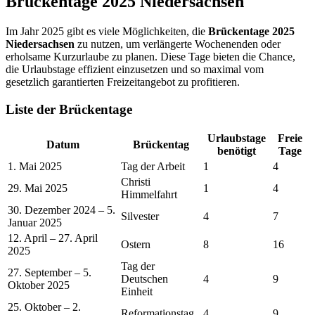
Brückentage 2025 Niedersachsen
Im Jahr 2025 gibt es viele Möglichkeiten, die
Brückentage 2025
Niedersachsen
zu nutzen, um verlängerte Wochenenden oder
erholsame Kurzurlaube zu planen. Diese Tage bieten die Chance,
die Urlaubstage effizient einzusetzen und so maximal vom
gesetzlich garantierten Freizeitangebot zu profitieren.
Liste der Brückentage
Urlaubstage
Freie
Datum
Brückentag
benötigt
Tage
1. Mai 2025
Tag der Arbeit
1
4
Christi
29. Mai 2025
1
4
Himmelfahrt
30. Dezember 2024 – 5.
Silvester
4
7
Januar 2025
12. April – 27. April
Ostern
8
16
2025
Tag der
27. September – 5.
Deutschen
4
9
Oktober 2025
Einheit
25. Oktober – 2.
Reformationstag
4
9