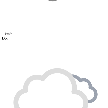
1 km/h
Do.