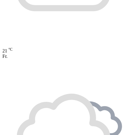
°C
21
Fr.