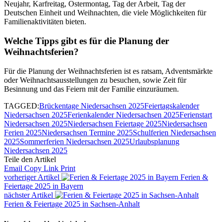
Neujahr, Karfreitag, Ostermontag, Tag der Arbeit, Tag der
Deutschen Einheit und Weihnachten, die viele Möglichkeiten für
Familienaktivitäten bieten.
Welche Tipps gibt es für die Planung der
Weihnachtsferien?
Für die Planung der Weihnachtsferien ist es ratsam, Adventsmärkte
oder Weihnachtsausstellungen zu besuchen, sowie Zeit für
Besinnung und das Feiern mit der Familie einzuräumen.
TAGGED:
Brückentage Niedersachsen 2025
Feiertagskalender
Niedersachsen 2025
Ferienkalender Niedersachsen 2025
Ferienstart
Niedersachsen 2025
Niedersachsen Feiertage 2025
Niedersachsen
Ferien 2025
Niedersachsen Termine 2025
Schulferien Niedersachsen
2025
Sommerferien Niedersachsen 2025
Urlaubsplanung
Niedersachsen 2025
Teile den Artikel
Email
Copy Link
Print
vorheriger Artikel
Ferien &
Feiertage 2025 in Bayern
nächster Artikel
Ferien & Feiertage 2025 in Sachsen-Anhalt