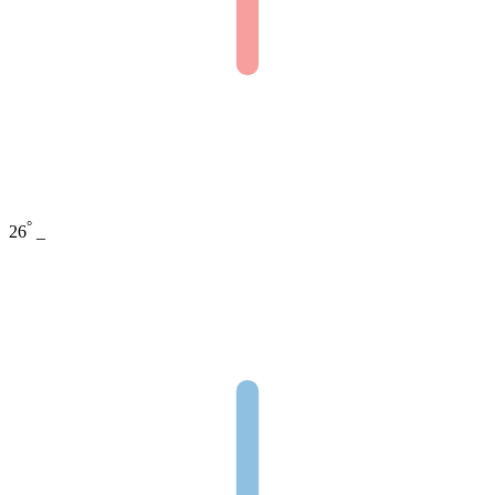
°
26
_