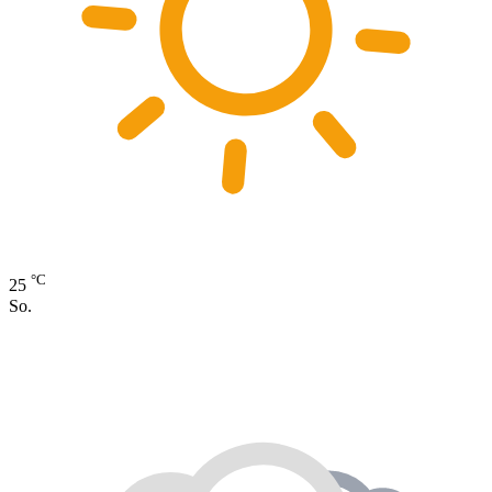
°C
25
So.