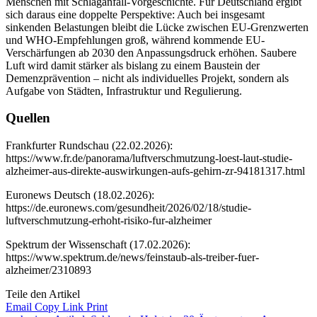
Menschen mit Schlaganfall-Vorgeschichte. Für Deutschland ergibt
sich daraus eine doppelte Perspektive: Auch bei insgesamt
sinkenden Belastungen bleibt die Lücke zwischen EU-Grenzwerten
und WHO-Empfehlungen groß, während kommende EU-
Verschärfungen ab 2030 den Anpassungsdruck erhöhen. Saubere
Luft wird damit stärker als bislang zu einem Baustein der
Demenzprävention – nicht als individuelles Projekt, sondern als
Aufgabe von Städten, Infrastruktur und Regulierung.
Quellen
Frankfurter Rundschau (22.02.2026):
https://www.fr.de/panorama/luftverschmutzung-loest-laut-studie-
alzheimer-aus-direkte-auswirkungen-aufs-gehirn-zr-94181317.html
Euronews Deutsch (18.02.2026):
https://de.euronews.com/gesundheit/2026/02/18/studie-
luftverschmutzung-erhoht-risiko-fur-alzheimer
Spektrum der Wissenschaft (17.02.2026):
https://www.spektrum.de/news/feinstaub-als-treiber-fuer-
alzheimer/2310893
Teile den Artikel
Email
Copy Link
Print