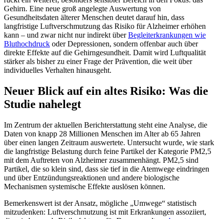
Gehirn. Eine neue groß angelegte Auswertung von
Gesundheitsdaten älterer Menschen deutet darauf hin, dass
langfristige Luftverschmutzung das Risiko für Alzheimer erhöhen
kann – und zwar nicht nur indirekt über
Begleiterkrankungen wie
Bluthochdruck
oder Depressionen, sondern offenbar auch über
direkte Effekte auf die Gehirngesundheit. Damit wird Luftqualität
stärker als bisher zu einer Frage der Prävention, die weit über
individuelles Verhalten hinausgeht.
Neuer Blick auf ein altes Risiko: Was die
Studie nahelegt
Im Zentrum der aktuellen Berichterstattung steht eine Analyse, die
Daten von knapp 28 Millionen Menschen im Alter ab 65 Jahren
über einen langen Zeitraum auswertete. Untersucht wurde, wie stark
die langfristige Belastung durch feine Partikel der Kategorie PM2,5
mit dem Auftreten von Alzheimer zusammenhängt. PM2,5 sind
Partikel, die so klein sind, dass sie tief in die Atemwege eindringen
und über Entzündungsreaktionen und andere biologische
Mechanismen systemische Effekte auslösen können.
Bemerkenswert ist der Ansatz, mögliche „Umwege“ statistisch
mitzudenken: Luftverschmutzung ist mit Erkrankungen assoziiert,