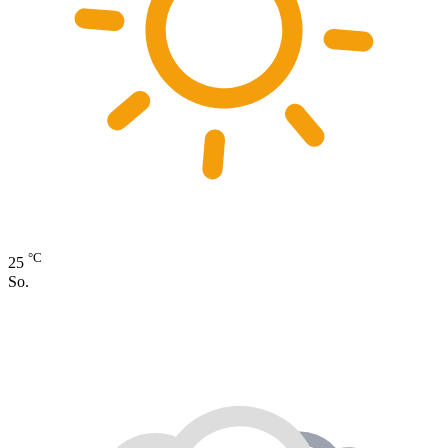
°C
25
So.