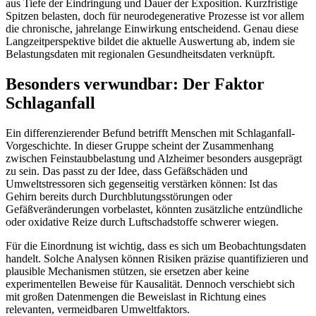
aus Tiefe der Eindringung und Dauer der Exposition. Kurzfristige
Spitzen belasten, doch für neurodegenerative Prozesse ist vor allem
die chronische, jahrelange Einwirkung entscheidend. Genau diese
Langzeitperspektive bildet die aktuelle Auswertung ab, indem sie
Belastungsdaten mit regionalen Gesundheitsdaten verknüpft.
Besonders verwundbar: Der Faktor
Schlaganfall
Ein differenzierender Befund betrifft Menschen mit Schlaganfall-
Vorgeschichte. In dieser Gruppe scheint der Zusammenhang
zwischen Feinstaubbelastung und Alzheimer besonders ausgeprägt
zu sein. Das passt zu der Idee, dass Gefäßschäden und
Umweltstressoren sich gegenseitig verstärken können: Ist das
Gehirn bereits durch Durchblutungsstörungen oder
Gefäßveränderungen vorbelastet, könnten zusätzliche entzündliche
oder oxidative Reize durch Luftschadstoffe schwerer wiegen.
Für die Einordnung ist wichtig, dass es sich um Beobachtungsdaten
handelt. Solche Analysen können Risiken präzise quantifizieren und
plausible Mechanismen stützen, sie ersetzen aber keine
experimentellen Beweise für Kausalität. Dennoch verschiebt sich
mit großen Datenmengen die Beweislast in Richtung eines
relevanten, vermeidbaren Umweltfaktors.