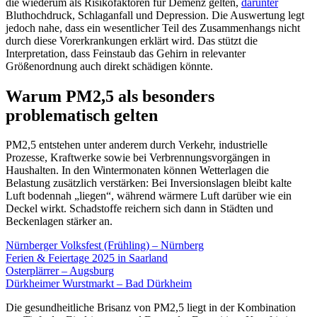
die wiederum als Risikofaktoren für Demenz gelten,
darunter
Bluthochdruck, Schlaganfall und Depression. Die Auswertung legt
jedoch nahe, dass ein wesentlicher Teil des Zusammenhangs nicht
durch diese Vorerkrankungen erklärt wird. Das stützt die
Interpretation, dass Feinstaub das Gehirn in relevanter
Größenordnung auch direkt schädigen könnte.
Warum PM2,5 als besonders
problematisch gelten
PM2,5 entstehen unter anderem durch Verkehr, industrielle
Prozesse, Kraftwerke sowie bei Verbrennungsvorgängen in
Haushalten. In den Wintermonaten können Wetterlagen die
Belastung zusätzlich verstärken: Bei Inversionslagen bleibt kalte
Luft bodennah „liegen“, während wärmere Luft darüber wie ein
Deckel wirkt. Schadstoffe reichern sich dann in Städten und
Beckenlagen stärker an.
Nürnberger Volksfest (Frühling) – Nürnberg
Ferien & Feiertage 2025 in Saarland
Osterplärrer – Augsburg
Dürkheimer Wurstmarkt – Bad Dürkheim
Die gesundheitliche Brisanz von PM2,5 liegt in der Kombination