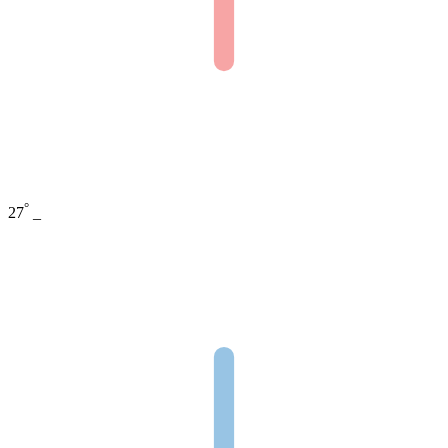
°
27
_