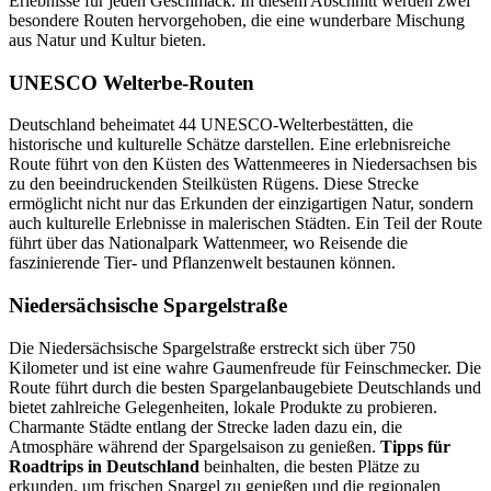
Erlebnisse für jeden Geschmack. In diesem Abschnitt werden zwei
besondere Routen hervorgehoben, die eine wunderbare Mischung
aus Natur und Kultur bieten.
UNESCO Welterbe-Routen
Deutschland beheimatet 44 UNESCO-Welterbestätten, die
historische und kulturelle Schätze darstellen. Eine erlebnisreiche
Route führt von den Küsten des Wattenmeeres in Niedersachsen bis
zu den beeindruckenden Steilküsten Rügens. Diese Strecke
ermöglicht nicht nur das Erkunden der einzigartigen Natur, sondern
auch kulturelle Erlebnisse in malerischen Städten. Ein Teil der Route
führt über das Nationalpark Wattenmeer, wo Reisende die
faszinierende Tier- und Pflanzenwelt bestaunen können.
Niedersächsische Spargelstraße
Die Niedersächsische Spargelstraße erstreckt sich über 750
Kilometer und ist eine wahre Gaumenfreude für Feinschmecker. Die
Route führt durch die besten Spargelanbaugebiete Deutschlands und
bietet zahlreiche Gelegenheiten, lokale Produkte zu probieren.
Charmante Städte entlang der Strecke laden dazu ein, die
Atmosphäre während der Spargelsaison zu genießen.
Tipps für
Roadtrips in Deutschland
beinhalten, die besten Plätze zu
erkunden, um frischen Spargel zu genießen und die regionalen