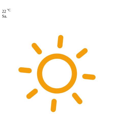
°C
22
Sa.