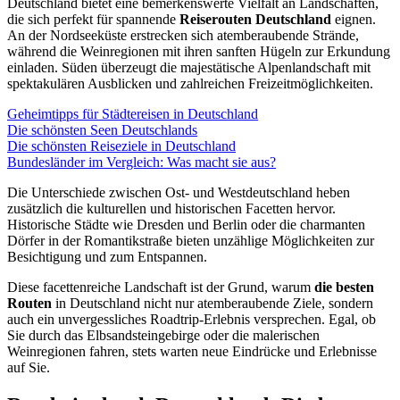
Deutschland bietet eine bemerkenswerte Vielfalt an Landschaften,
die sich perfekt für spannende
Reiserouten Deutschland
eignen.
An der Nordseeküste erstrecken sich atemberaubende Strände,
während die Weinregionen mit ihren sanften Hügeln zur Erkundung
einladen. Süden überzeugt die majestätische Alpenlandschaft mit
spektakulären Ausblicken und zahlreichen Freizeitmöglichkeiten.
Geheimtipps für Städtereisen in Deutschland
Die schönsten Seen Deutschlands
Die schönsten Reiseziele in Deutschland
Bundesländer im Vergleich: Was macht sie aus?
Die Unterschiede zwischen Ost- und Westdeutschland heben
zusätzlich die kulturellen und historischen Facetten hervor.
Historische Städte wie Dresden und Berlin oder die charmanten
Dörfer in der Romantikstraße bieten unzählige Möglichkeiten zur
Besichtigung und zum Entspannen.
Diese facettenreiche Landschaft ist der Grund, warum
die besten
Routen
in Deutschland nicht nur atemberaubende Ziele, sondern
auch ein unvergessliches Roadtrip-Erlebnis versprechen. Egal, ob
Sie durch das Elbsandsteingebirge oder die malerischen
Weinregionen fahren, stets warten neue Eindrücke und Erlebnisse
auf Sie.