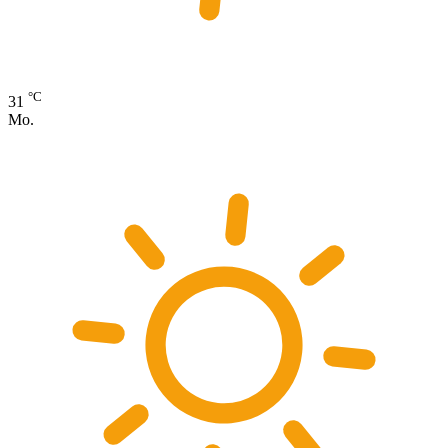
°C
31
Mo.