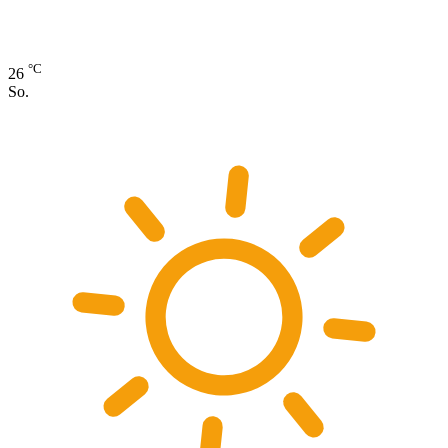
°C
26
So.