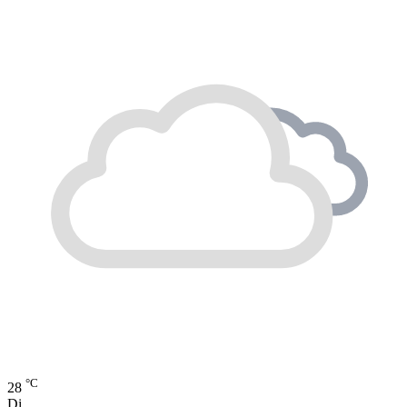
°C
28
Di.