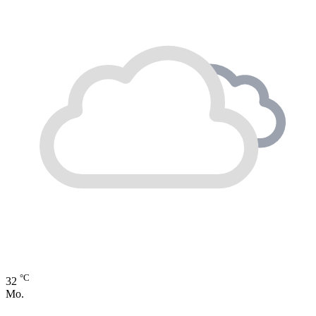
°C
32
Mo.