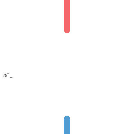
°
26
_