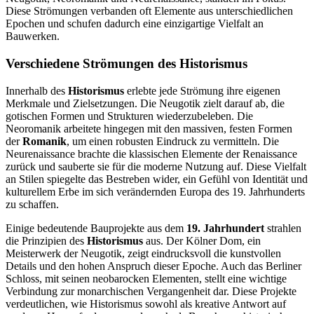
Diese Strömungen verbanden oft Elemente aus unterschiedlichen
Epochen und schufen dadurch eine einzigartige Vielfalt an
Bauwerken.
Verschiedene Strömungen des Historismus
Innerhalb des
Historismus
erlebte jede Strömung ihre eigenen
Merkmale und Zielsetzungen. Die Neugotik zielt darauf ab, die
gotischen Formen und Strukturen wiederzubeleben. Die
Neoromanik arbeitete hingegen mit den massiven, festen Formen
der
Romanik
, um einen robusten Eindruck zu vermitteln. Die
Neurenaissance brachte die klassischen Elemente der Renaissance
zurück und sauberte sie für die moderne Nutzung auf. Diese Vielfalt
an Stilen spiegelte das Bestreben wider, ein Gefühl von Identität und
kulturellem Erbe im sich verändernden Europa des 19. Jahrhunderts
zu schaffen.
Einige bedeutende Bauprojekte aus dem
19. Jahrhundert
strahlen
die Prinzipien des
Historismus
aus. Der Kölner Dom, ein
Meisterwerk der Neugotik, zeigt eindrucksvoll die kunstvollen
Details und den hohen Anspruch dieser Epoche. Auch das Berliner
Schloss, mit seinen neobarocken Elementen, stellt eine wichtige
Verbindung zur monarchischen Vergangenheit dar. Diese Projekte
verdeutlichen, wie Historismus sowohl als kreative Antwort auf