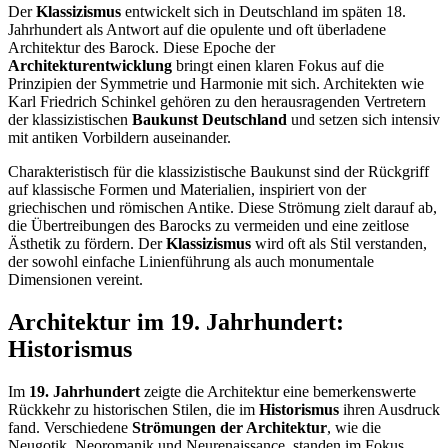
Der
Klassizismus
entwickelt sich in Deutschland im späten 18.
Jahrhundert als Antwort auf die opulente und oft überladene
Architektur des Barock. Diese Epoche der
Architekturentwicklung
bringt einen klaren Fokus auf die
Prinzipien der Symmetrie und Harmonie mit sich. Architekten wie
Karl Friedrich Schinkel gehören zu den herausragenden Vertretern
der klassizistischen
Baukunst Deutschland
und setzen sich intensiv
mit antiken Vorbildern auseinander.
Charakteristisch für die klassizistische Baukunst sind der Rückgriff
auf klassische Formen und Materialien, inspiriert von der
griechischen und römischen Antike. Diese Strömung zielt darauf ab,
die Übertreibungen des Barocks zu vermeiden und eine zeitlose
Ästhetik zu fördern. Der
Klassizismus
wird oft als Stil verstanden,
der sowohl einfache Linienführung als auch monumentale
Dimensionen vereint.
Architektur im 19. Jahrhundert:
Historismus
Im
19. Jahrhundert
zeigte die Architektur eine bemerkenswerte
Rückkehr zu historischen Stilen, die im
Historismus
ihren Ausdruck
fand. Verschiedene
Strömungen der Architektur
, wie die
Neugotik, Neoromanik und Neurenaissance, standen im Fokus.