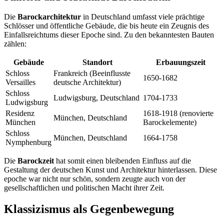
Die
Barockarchitektur
in Deutschland umfasst viele prächtige
Schlösser und öffentliche Gebäude, die bis heute ein Zeugnis des
Einfallsreichtums dieser Epoche sind. Zu den bekanntesten Bauten
zählen:
Gebäude
Standort
Erbauungszeit
Schloss
Frankreich (Beeinflusste
1650-1682
Versailles
deutsche Architektur)
Schloss
Ludwigsburg, Deutschland
1704-1733
Ludwigsburg
Residenz
1618-1918 (renovierte
München, Deutschland
München
Barockelemente)
Schloss
München, Deutschland
1664-1758
Nymphenburg
Die
Barockzeit
hat somit einen bleibenden Einfluss auf die
Gestaltung der deutschen Kunst und Architektur hinterlassen. Diese
epoche war nicht nur schön, sondern zeugte auch von der
gesellschaftlichen und politischen Macht ihrer Zeit.
Klassizismus als Gegenbewegung