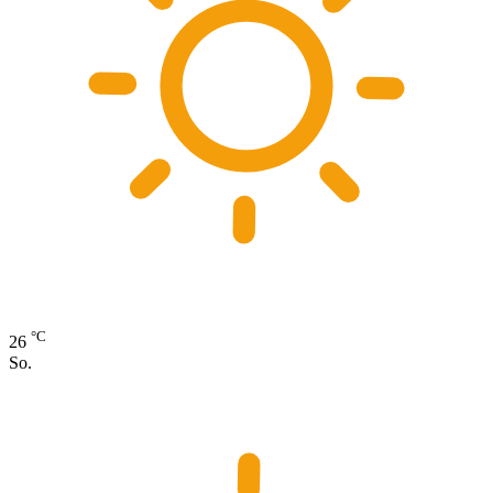
°C
26
So.