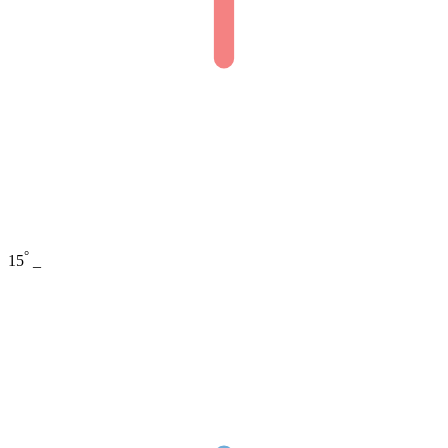
°
15
_