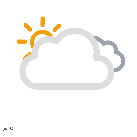
°C
25