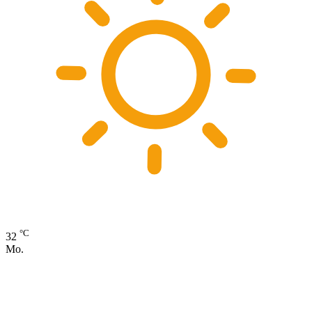
°C
32
Mo.